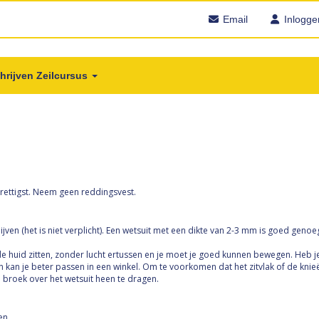
Email
Inlogge
hrijven Zeilcursus
prettigst. Neem geen reddingsvest.
ijven (het is niet verplicht). Een wetsuit met een dikte van 2-3 mm is goed geno
de huid zitten, zonder lucht ertussen en je moet je goed kunnen bewegen. Heb 
t, dan kan je beter passen in een winkel. Om te voorkomen dat het zitvlak of de 
te broek over het wetsuit heen te dragen.
en.