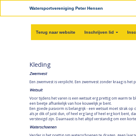
Watersportvereniging Peter Hensen
Terug naar website
Inschrijven lid
Insc
Kleding
Zwemvest
Een zwemvest is verplicht. Een zwemvest zonder kraag is het 
Wetsuit
Voor tijdens het varen is een wetsuit erg prettig om warm te bl
een beetje afhankelijk van hoe kouwelijk je bent.
Een goede pasvorm is belangrijk - een wetsuit moet strak op 
als je dik of juist dun, of heel erg lang of heel erg kort ben
verstevigd zijn. Daarnaast is het altijd verstandig om een kor
Waterschoenen
Verder is het prettig om
waterschoenen
te dragen, geen laarz