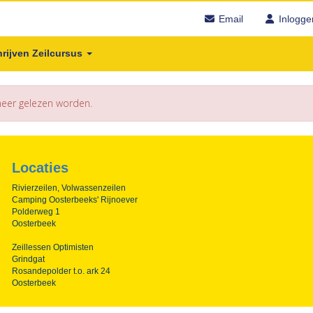
Email
Inlogge
hrijven Zeilcursus
 meer gelezen worden.
Locaties
Rivierzeilen, Volwassenzeilen
Camping Oosterbeeks' Rijnoever
Polderweg 1
Oosterbeek
Zeillessen Optimisten
Grindgat
Rosandepolder t.o. ark 24
Oosterbeek