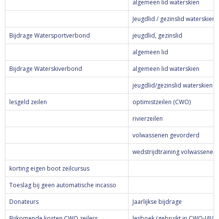
algemeen lid waterskien
Jeugdlid / gezinslid waterskien
Bijdrage Watersportverbond
jeugdlid, gezinslid
algemeen lid
Bijdrage Waterskiverbond
algemeen lid waterskien
jeugdlid/gezinslid waterskien
lesgeld zeilen
optimistzeilen (CWO)
rivierzeilen
volwassenen gevorderd
wedstrijdtraining volwassenen
korting eigen boot zeilcursus
Toeslag bij geen automatische incasso
Donateurs
Jaarlijkse bijdrage
Bijkomende kosten CWO zeilers
lesboek (gebruikt in CWO-I/II/III)