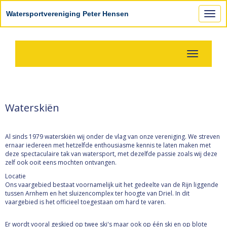
Watersportvereniging Peter Hensen
Toggl
Toggle navi
Waterskiën
Al sinds 1979 waterskiën wij onder de vlag van onze vereniging. We streven
ernaar iedereen met hetzelfde enthousiasme kennis te laten maken met
deze spectaculaire tak van watersport, met dezelfde passie zoals wij deze
zelf ook ooit eens mochten ontvangen.
Locatie
Ons vaargebied bestaat voornamelijk uit het gedeelte van de Rijn liggende
tussen Arnhem en het sluizencomplex ter hoogte van Driel. In dit
vaargebied is het officieel toegestaan om hard te varen.
Er wordt vooral geskied op twee ski's maar ook op één ski en op blote